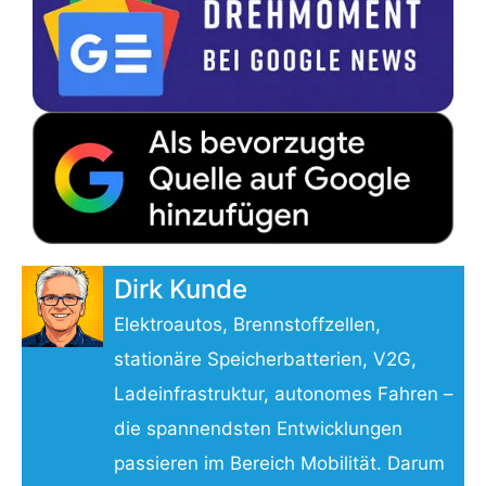
Dirk Kunde
Elektroautos, Brennstoffzellen,
stationäre Speicherbatterien, V2G,
Ladeinfrastruktur, autonomes Fahren –
die spannendsten Entwicklungen
passieren im Bereich Mobilität. Darum