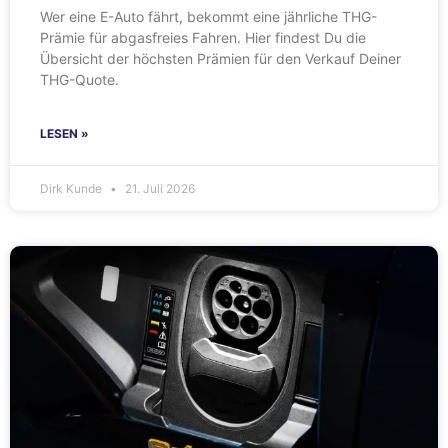
Wer eine E-Auto fährt, bekommt eine jährliche THG-
Prämie für abgasfreies Fahren. Hier findest Du die
Übersicht der höchsten Prämien für den Verkauf Deiner
THG-Quote.
LESEN »
Dirk Kunde
21. Juli 2026