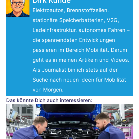
Dirk Kunde
Elektroautos, Brennstoffzellen,
stationäre Speicherbatterien, V2G,
Ladeinfrastruktur, autonomes Fahren –
die spannendsten Entwicklungen
passieren im Bereich Mobilität. Darum
geht es in meinen Artikeln und Videos.
Als Journalist bin ich stets auf der
Suche nach neuen Ideen für Mobilität
von Morgen.
Das könnte Dich auch interessieren: