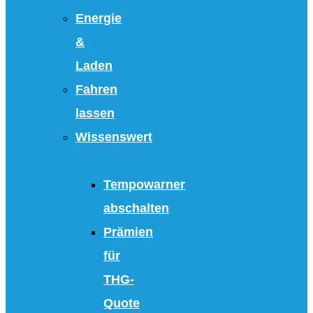
Energie
&
Laden
Fahren
lassen
Wissenswert
Tempowarner
abschalten
Prämien
für
THG-
Quote