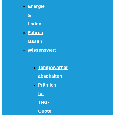
Energie
&
Laden
Fahren
lassen
Wissenswert
Tempowarner
abschalten
Prämien
für
THG-
Quote