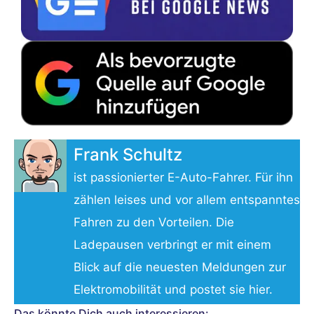
Frank Schultz
ist passionierter E-Auto-Fahrer. Für ihn
zählen leises und vor allem entspanntes
Fahren zu den Vorteilen. Die
Ladepausen verbringt er mit einem
Blick auf die neuesten Meldungen zur
Elektromobilität und postet sie hier.
Das könnte Dich auch interessieren: