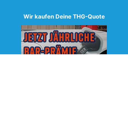
Wir kaufen Deine THG-Quote
*Die genaue Höhe der Prämie hängt vom Marktpreis der
THG-Quote und dem Zeitpunkt des Verkaufes ab.