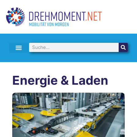
E-AUTO LEASING & ABO
Energie & Laden