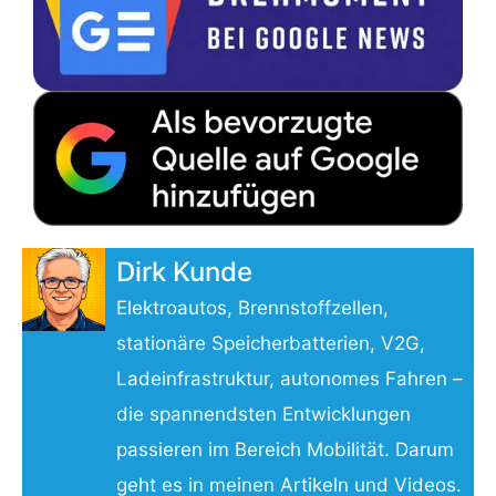
Dirk Kunde
Elektroautos, Brennstoffzellen,
stationäre Speicherbatterien, V2G,
Ladeinfrastruktur, autonomes Fahren –
die spannendsten Entwicklungen
passieren im Bereich Mobilität. Darum
geht es in meinen Artikeln und Videos.