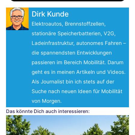
Dirk Kunde
Elektroautos, Brennstoffzellen,
stationäre Speicherbatterien, V2G,
Ladeinfrastruktur, autonomes Fahren –
die spannendsten Entwicklungen
passieren im Bereich Mobilität. Darum
geht es in meinen Artikeln und Videos.
Als Journalist bin ich stets auf der
Suche nach neuen Ideen für Mobilität
von Morgen.
Das könnte Dich auch interessieren: