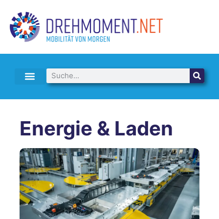
E-AUTO LEASING & ABO
Energie & Laden