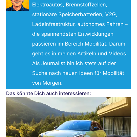
Elektroautos, Brennstoffzellen,
stationäre Speicherbatterien, V2G,
Ladeinfrastruktur, autonomes Fahren –
die spannendsten Entwicklungen
passieren im Bereich Mobilität. Darum
geht es in meinen Artikeln und Videos.
Als Journalist bin ich stets auf der
Suche nach neuen Ideen für Mobilität
von Morgen.
Das könnte Dich auch interessieren: