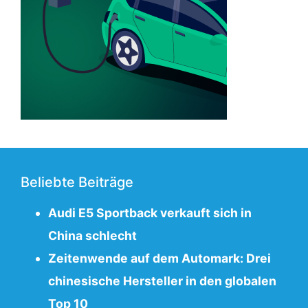
Beliebte Beiträge
Audi E5 Sportback verkauft sich in
China schlecht
Zeitenwende auf dem Automark: Drei
chinesische Hersteller in den globalen
Top 10