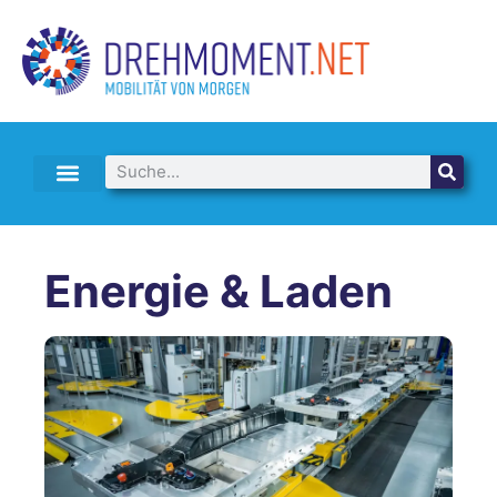
E-AUTO LEASING & ABO
Energie & Laden