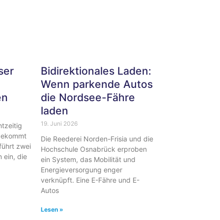
ser
Bidirektionales Laden:
Wenn parkende Autos
en
die Nordsee-Fähre
laden
19. Juni 2026
tzeitig
 bekommt
Die Reederei Norden-Frisia und die
führt zwei
Hochschule Osnabrück erproben
ein, die
ein System, das Mobilität und
Energieversorgung enger
verknüpft. Eine E-Fähre und E-
Autos
Lesen »