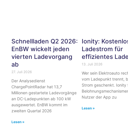
Schnellladen Q2 2026:
Ionity: Kostenlo
EnBW wickelt jeden
Ladestrom für
vierten Ladevorgang
effizientes Lad
ab
13. Juli 2026
27. Juli 2026
Wer sein Elektroauto rech
vom Ladepunkt trennt,
Der Analysedienst
Strom geschenkt. Ionity 
ChargePointRadar hat 13,7
Belohnungsmechanismen 
Millionen gestartete Ladevorgänge
Nutzer der App zu
an DC-Ladepunkten ab 100 kW
ausgewertet. EnBW kommt im
Lesen »
zweiten Quartal 2026
Lesen »