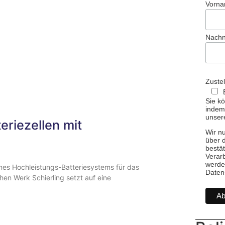
Vorn
Nach
Zuste
Sie kö
indem 
unsere
riezellen mit
Wir n
über 
bestät
Verarb
werde
ines Hochleistungs-Batteriesystems für das
Daten
n Werk Schierling setzt auf eine