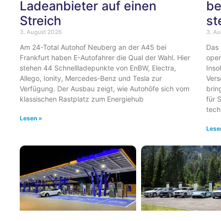
Ladeanbieter auf einen
be
Streich
st
3. August 2026
3. A
Am 24-Total Autohof Neuberg an der A45 bei
Das 
Frankfurt haben E-Autofahrer die Qual der Wahl. Hier
oper
stehen 44 Schnellladepunkte von EnBW, Electra,
Inso
Allego, Ionity, Mercedes-Benz und Tesla zur
Vers
Verfügung. Der Ausbau zeigt, wie Autohöfe sich vom
brin
klassischen Rastplatz zum Energiehub
für 
tech
Lesen »
Lese