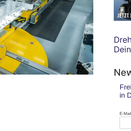
Dre
Dei
New
Fre
in 
E-Mai