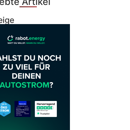
ebte Artikel
eige