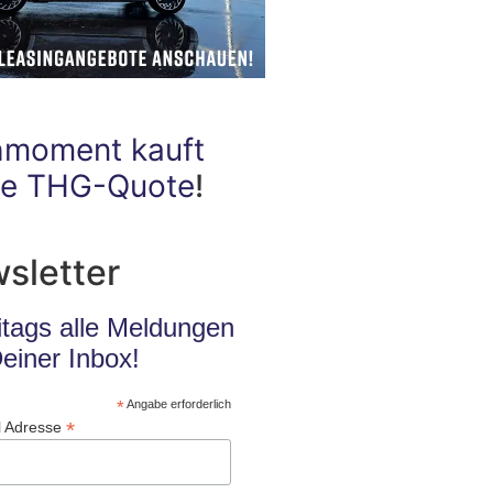
hmoment kauft
ne THG-Quote
!
sletter
itags alle Meldungen
Deiner Inbox!
*
Angabe erforderlich
*
l Adresse