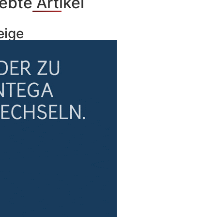
ebte Artikel
eige