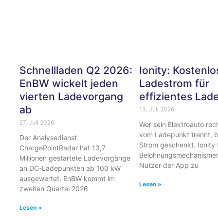
Schnellladen Q2 2026:
Ionity: Kostenlo
EnBW wickelt jeden
Ladestrom für
vierten Ladevorgang
effizientes Lad
ab
13. Juli 2026
27. Juli 2026
Wer sein Elektroauto rech
vom Ladepunkt trennt,
Der Analysedienst
Strom geschenkt. Ionity 
ChargePointRadar hat 13,7
Belohnungsmechanismen 
Millionen gestartete Ladevorgänge
Nutzer der App zu
an DC-Ladepunkten ab 100 kW
ausgewertet. EnBW kommt im
Lesen »
zweiten Quartal 2026
Lesen »