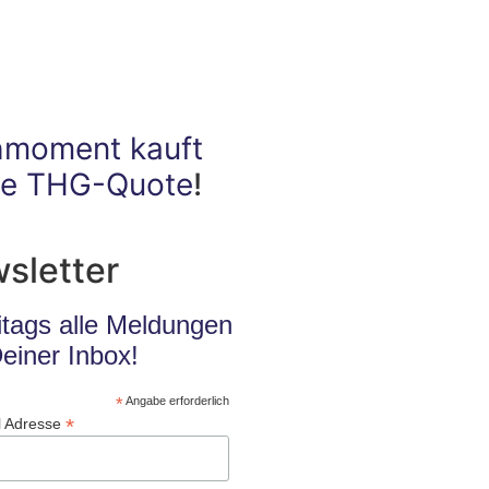
hmoment kauft
ne THG-Quote
!
sletter
itags alle Meldungen
Deiner Inbox!
*
Angabe erforderlich
*
l Adresse