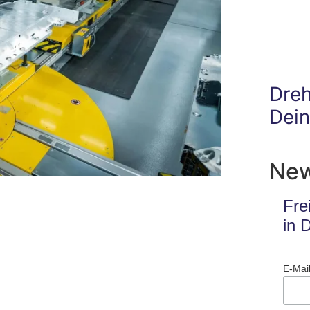
Dre
Dei
New
Fre
in 
E-Mai