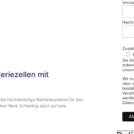
Vorn
Nach
Zuste
Sie kö
indem 
unsere
riezellen mit
Wir n
über 
bestät
Verarb
werde
ines Hochleistungs-Batteriesystems für das
Daten
n Werk Schierling setzt auf eine