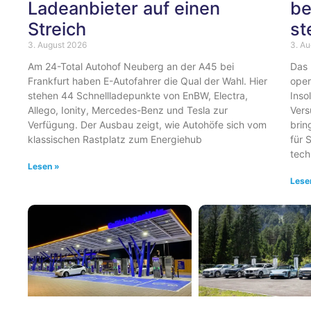
Ladeanbieter auf einen
be
Streich
st
3. August 2026
3. A
Am 24-Total Autohof Neuberg an der A45 bei
Das 
Frankfurt haben E-Autofahrer die Qual der Wahl. Hier
oper
stehen 44 Schnellladepunkte von EnBW, Electra,
Inso
Allego, Ionity, Mercedes-Benz und Tesla zur
Vers
Verfügung. Der Ausbau zeigt, wie Autohöfe sich vom
brin
klassischen Rastplatz zum Energiehub
für 
tech
Lesen »
Lese