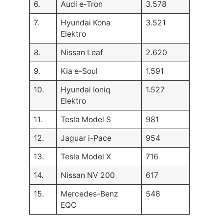
6.
Audi e-Tron
3.578
7.
Hyundai Kona
3.521
Elektro
8.
Nissan Leaf
2.620
9.
Kia e-Soul
1.591
10.
Hyundai Ioniq
1.527
Elektro
11.
Tesla Model S
981
12.
Jaguar i-Pace
954
13.
Tesla Model X
716
14.
Nissan NV 200
617
15.
Mercedes-Benz
548
EQC