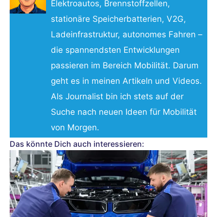
Elektroautos, Brennstoffzellen,
stationäre Speicherbatterien, V2G,
Ladeinfrastruktur, autonomes Fahren –
die spannendsten Entwicklungen
passieren im Bereich Mobilität. Darum
geht es in meinen Artikeln und Videos.
Als Journalist bin ich stets auf der
Suche nach neuen Ideen für Mobilität
von Morgen.
Das könnte Dich auch interessieren: