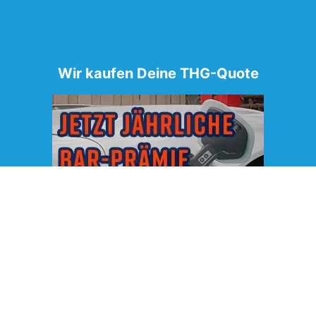
Wir kaufen Deine THG-Quote
*Die genaue Höhe der Prämie hängt vom Marktpreis der