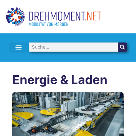
E-AUTO LEASING & ABO
Energie & Laden