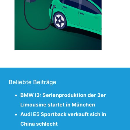
Beliebte Beiträge
BMW i3: Serienproduktion der 3er
Limousine startet in München
Audi E5 Sportback verkauft sich in
China schlecht