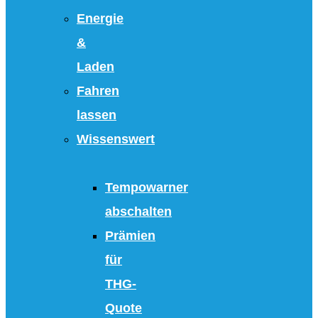
Energie
&
Laden
Fahren
lassen
Wissenswert
Tempowarner
abschalten
Prämien
für
THG-
Quote