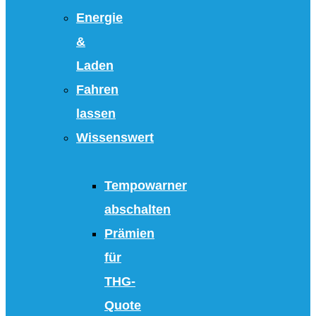
Energie
&
Laden
Fahren
lassen
Wissenswert
Tempowarner
abschalten
Prämien
für
THG-
Quote