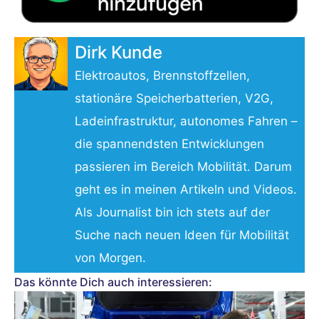
Dirk Kunde
Elektroautos, Brennstoffzellen,
stationäre Speicherbatterien, V2G,
Ladeinfrastruktur, autonomes Fahren –
die spannendsten Entwicklungen
passieren im Bereich Mobilität. Darum
geht es in meinen Artikeln und Videos.
Als Journalist bin ich stets auf der
Suche nach neuen Ideen für Mobilität
von Morgen.
Das könnte Dich auch interessieren: