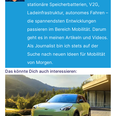
stationäre Speicherbatterien, V2G,
Ladeinfrastruktur, autonomes Fahren –
die spannendsten Entwicklungen
passieren im Bereich Mobilität. Darum
geht es in meinen Artikeln und Videos.
Als Journalist bin ich stets auf der
Suche nach neuen Ideen für Mobilität
von Morgen.
Das könnte Dich auch interessieren: