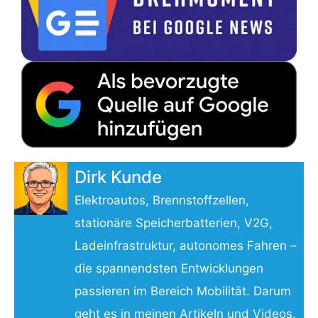
Dirk Kunde
Elektroautos, Brennstoffzellen,
stationäre Speicherbatterien, V2G,
Ladeinfrastruktur, autonomes Fahren –
die spannendsten Entwicklungen
passieren im Bereich Mobilität. Darum
geht es in meinen Artikeln und Videos.