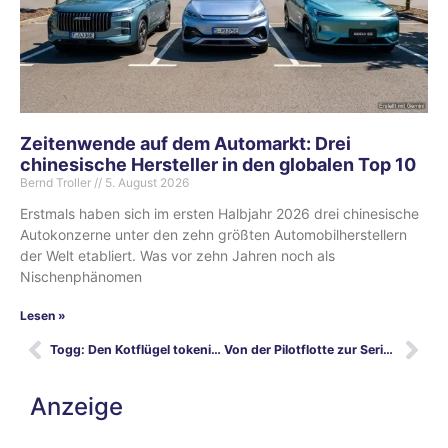
Zeitenwende auf dem Automarkt: Drei
chinesische Hersteller in den globalen Top 10
Bernd Troller
5. August 2026
Erstmals haben sich im ersten Halbjahr 2026 drei chinesische
Autokonzerne unter den zehn größten Automobilherstellern
der Welt etabliert. Was vor zehn Jahren noch als
Nischenphänomen
Lesen »
Togg: Den Kotflügel tokenisieren – Golem
Von der Pilotflotte zur Serie: der neue BMW iX5 Hydrogen
Anzeige