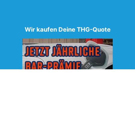
Wir kaufen Deine THG-Quote
*Die genaue Höhe der Prämie hängt vom Marktpreis der