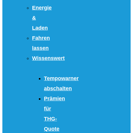
Energie
&
Laden
Fahren
lassen
Wissenswert
Tempowarner
abschalten
Prämien
für
THG-
Quote