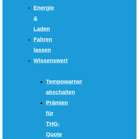
Energie
&
Laden
Fahren
lassen
Wissenswert
Tempowarner
abschalten
Prämien
für
THG-
Quote