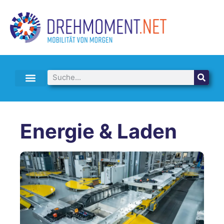
E-AUTO LEASING & ABO
Energie & Laden