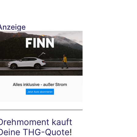
Anzeige
Drehmoment kauft
Deine THG-Quote
!