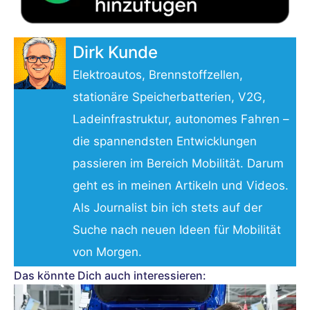
Dirk Kunde
Elektroautos, Brennstoffzellen,
stationäre Speicherbatterien, V2G,
Ladeinfrastruktur, autonomes Fahren –
die spannendsten Entwicklungen
passieren im Bereich Mobilität. Darum
geht es in meinen Artikeln und Videos.
Als Journalist bin ich stets auf der
Suche nach neuen Ideen für Mobilität
von Morgen.
Das könnte Dich auch interessieren: