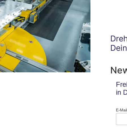
Dre
Dei
New
Fre
in 
E-Mai