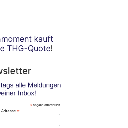
hmoment kauft
ne THG-Quote
!
sletter
itags alle Meldungen
Deiner Inbox!
*
Angabe erforderlich
*
l Adresse