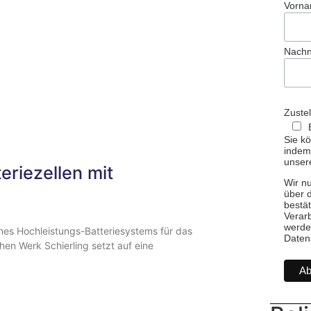
Vorn
Nach
Zuste
Sie kö
indem 
unsere
riezellen mit
Wir n
über 
bestät
Verarb
werde
ines Hochleistungs-Batteriesystems für das
Daten
n Werk Schierling setzt auf eine