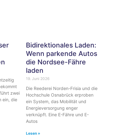
ser
Bidirektionales Laden:
Wenn parkende Autos
en
die Nordsee-Fähre
laden
19. Juni 2026
tzeitig
 bekommt
Die Reederei Norden-Frisia und die
führt zwei
Hochschule Osnabrück erproben
ein, die
ein System, das Mobilität und
Energieversorgung enger
verknüpft. Eine E-Fähre und E-
Autos
Lesen »