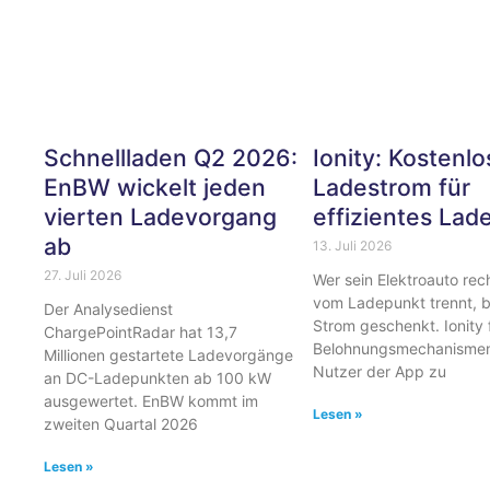
Schnellladen Q2 2026:
Ionity: Kostenlo
EnBW wickelt jeden
Ladestrom für
vierten Ladevorgang
effizientes Lad
ab
13. Juli 2026
27. Juli 2026
Wer sein Elektroauto rech
vom Ladepunkt trennt,
Der Analysedienst
Strom geschenkt. Ionity 
ChargePointRadar hat 13,7
Belohnungsmechanismen 
Millionen gestartete Ladevorgänge
Nutzer der App zu
an DC-Ladepunkten ab 100 kW
ausgewertet. EnBW kommt im
Lesen »
zweiten Quartal 2026
Lesen »