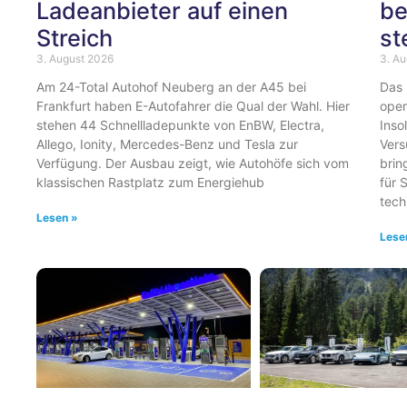
Ladeanbieter auf einen
be
Streich
st
3. August 2026
3. A
Am 24-Total Autohof Neuberg an der A45 bei
Das 
Frankfurt haben E-Autofahrer die Qual der Wahl. Hier
oper
stehen 44 Schnellladepunkte von EnBW, Electra,
Inso
Allego, Ionity, Mercedes-Benz und Tesla zur
Vers
Verfügung. Der Ausbau zeigt, wie Autohöfe sich vom
brin
klassischen Rastplatz zum Energiehub
für 
tech
Lesen »
Lese