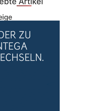
ebte Artikel
eige