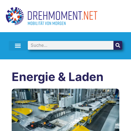
E-AUTO LEASING & ABO
Energie & Laden