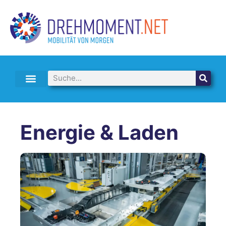
E-AUTO LEASING & ABO
Energie & Laden