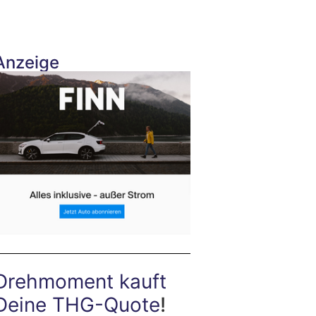
Anzeige
Drehmoment kauft
Deine THG-Quote
!