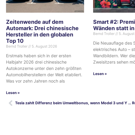
Zeitenwende auf dem
Smart #2: Premi
Automark: Drei chinesische
Wänden statt i
Hersteller in den globalen
Bernd Troller
5. August
Top 10
Die Neuauflage des S
Bernd Troller
5. August 2026
elektrisches Auto – s
Erstmals haben sich in der ersten
Wandbildern. Wer die 
Halbjahr 2026 drei chinesische
Zweisitzers sehen m
Autokonzerne unter den zehn größten
Lesen »
Automobilherstellern der Welt etabliert.
Was vor zehn Jahren noch als
Lesen »
Tesla zahlt Differenz beim Umweltbonus, wenn Model 3 und Y nicht rechtzeitig in 2022 ankommen