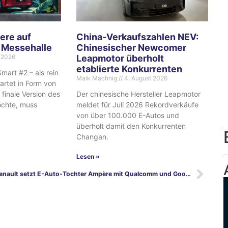
ere auf
China-Verkaufszahlen NEV:
n Messehalle
Chinesischer Newcomer
 2026
Leapmotor überholt
etablierte Konkurrenten
mart #2 – als rein
Maik Machnig
4. August 2026
tartet in Form von
finale Version des
Der chinesische Hersteller Leapmotor
öchte, muss
meldet für Juli 2026 Rekordverkäufe
von über 100.000 E-Autos und
überholt damit den Konkurrenten
Changan.
Lesen »
Renault setzt E-Auto-Tochter Ampère mit Qualcomm und Google unter Strom