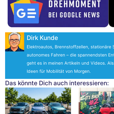
Dirk Kunde
Elektroautos, Brennstoffzellen, stationäre 
autonomes Fahren – die spannendsten Entw
geht es in meinen Artikeln und Videos. Als
Ideen für Mobilität von Morgen.
Das könnte Dich auch interessieren: