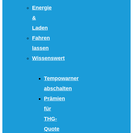
Energie
&
Laden
Fahren
lassen
Wissenswert
Tempowarner
abschalten
Prämien
für
THG-
Quote