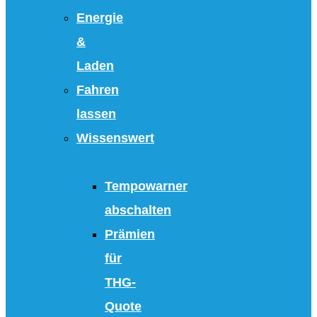
Energie
&
Laden
Fahren
lassen
Wissenswert
Tempowarner
abschalten
Prämien
für
THG-
Quote