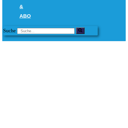
&
ABO
Suche