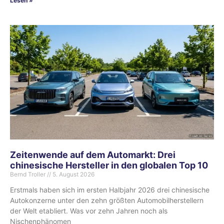
Lesen »
Zeitenwende auf dem Automarkt: Drei
chinesische Hersteller in den globalen Top 10
Bernd Troller
5. August 2026
Erstmals haben sich im ersten Halbjahr 2026 drei chinesische
Autokonzerne unter den zehn größten Automobilherstellern
der Welt etabliert. Was vor zehn Jahren noch als
Nischenphänomen