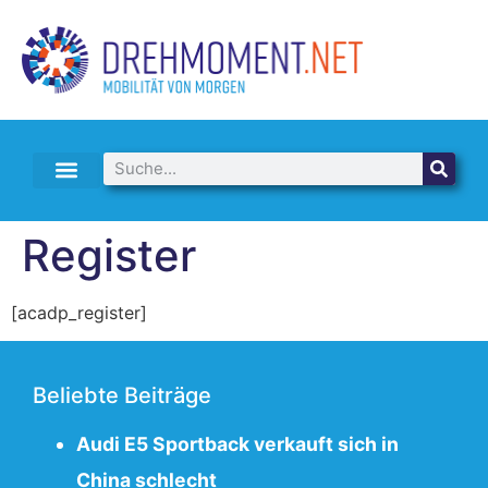
E-AUTO LEASING & ABO
Register
[acadp_register]
Beliebte Beiträge
Audi E5 Sportback verkauft sich in
China schlecht